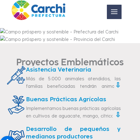
Ir
al
contenido
Proyectos Emblemáticos
Asistencia Veterinaria
Más de 5.000 animales atendidos, las
⇩
familias beneficiadas tendrán animales
sanos, de calidad para consumo y
Buenas Prácticas Agrícolas
comercialización.
Implementamos buenas prácticas agrícolas
Llevamos a cabo una campaña continua
⇩
en cultivos de aguacate, mango, cítricos y
de Asistencia Veterinaria que brinda
hortalizas.
desparasitación, vitaminización,
Desarrollo de pequeños y
El objetivo es fortalecer las capacidades
intervenciones quirúrgicas como
medianos productores