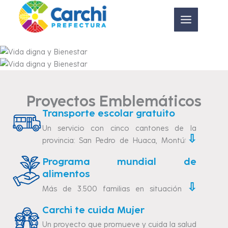
Ir
al
contenido
Proyectos Emblemáticos
Transporte escolar gratuito
Un servicio con cinco cantones de la
⇩
provincia: San Pedro de Huaca, Montúfar,
Bolívar, Espejo, Mira.
Programa mundial de
El transporte escolar rural gratuito es más
alimentos
que un servicio de traslado; es una
⇩
Más de 3.500 familias en situación de
herramienta poderosa para transformar
vulnerabilidad en toda la provincia del
vidas, acortar distancias y reducir brechas
Carchi te cuida Mujer
Carchi.
sociales.
Un proyecto que promueve y cuida la salud